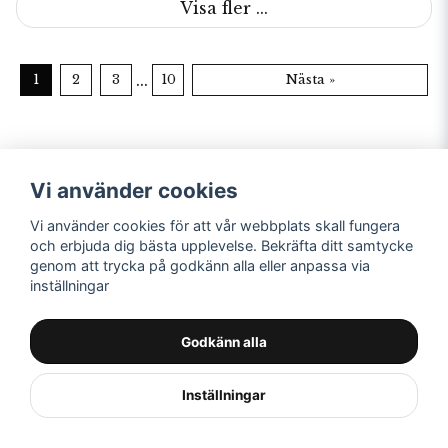
Visa fler ...
...
1
2
3
10
Nästa »
Vi använder cookies
Vi använder cookies för att vår webbplats skall fungera
och erbjuda dig bästa upplevelse. Bekräfta ditt samtycke
genom att trycka på godkänn alla eller anpassa via
Kontakta oss
Följ oss
inställningar
Kinnatextil AB
Facebook
Fritslavägen 80
Instagram
Godkänn alla
51142 Kinnahult
Tel: 0320-18451
Inställningar
info@kinnatextil.se