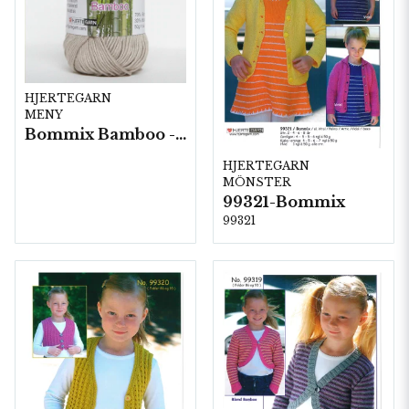
HJERTEGARN
MENY
Bommix Bamboo -10 nystan/ fp. á 50 g.
HJERTEGARN
MÖNSTER
99321-Bommix
99321