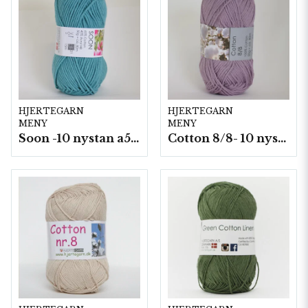
HJERTEGARN
HJERTEGARN
MENY
MENY
Soon -10 nystan a50g./fp.
Cotton 8/8- 10 nystan a50g./fp. (8059)