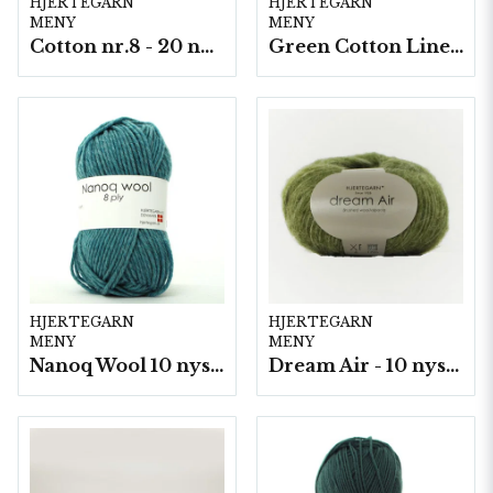
HJERTEGARN
HJERTEGARN
MENY
MENY
Cotton nr.8 - 20 nystan a50g./fp.
Green Cotton Linen - 10 nystan á 50g./fp.
HJERTEGARN
HJERTEGARN
MENY
MENY
Nanoq Wool 10 nyst/fp. á 100 g
Dream Air - 10 nystan/fp. á 50 g