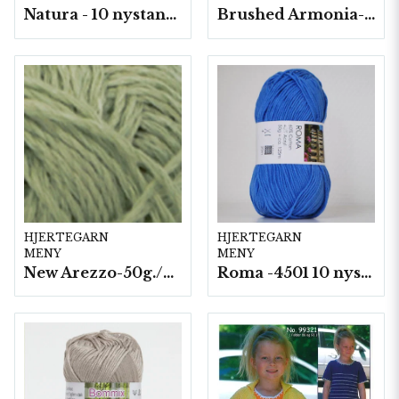
Natura - 10 nystan/fp. a50 g
Brushed Armonia- 10 nystan a50g./fp.
HJERTEGARN
HJERTEGARN
MENY
MENY
New Arezzo-50g./nyst. 10 st/fp.
Roma -4501 10 nystan a50g./fp.