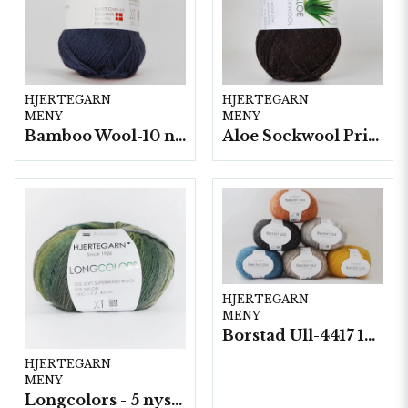
HJERTEGARN
HJERTEGARN
MENY
MENY
Bamboo Wool-10 nystan/fp. a50g
Aloe Sockwool Print-, 10 nystan a100 g./fp.
HJERTEGARN
MENY
Borstad Ull-4417 10 nystan/ fp. á 50 g.
HJERTEGARN
MENY
Longcolors - 5 nystan a100g./fp.