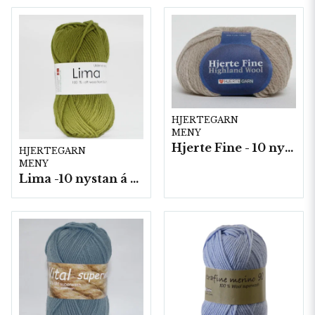
HJERTEGARN
MENY
Hjerte Fine - 10 nystan a40g./fp.
HJERTEGARN
MENY
Lima -10 nystan á 50g./fp.