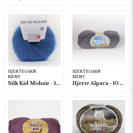
HJERTEGARN
HJERTEGARN
MENY
MENY
Silk Kid Mohair - 10 nystan á 25g./fp.
Hjerte Alpaca - 10 nystan á 50g./fp.