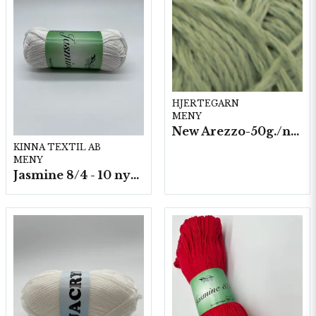
HJERTEGARN
MENY
New Arezzo-50g./nyst. 10 st/fp.
KINNA TEXTIL AB
MENY
Jasmine 8/4 - 10 nystan a50g./fp.