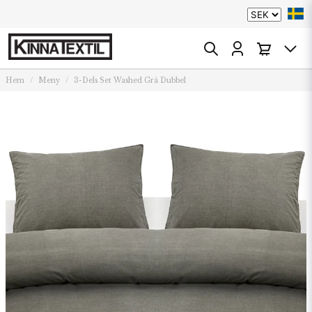
Hem
Meny
3-Dels Set Washed Grå Dubbel