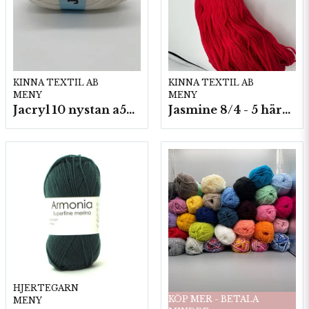
KINNA TEXTIL AB
KINNA TEXTIL AB
MENY
MENY
Jacryl 10 nystan a50g./fp.
Jasmine 8/4 - 5 härvor a200g./fp.
HJERTEGARN
KÖP MER - BETALA
MENY