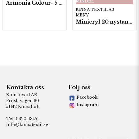
MINDRE
Armonia Colour- 5 härv/fp. a100 g.
KINNA TEXTIL AB
MENY
Minicryl 20 nystan a25g./fp.
Kontakta oss
Följ oss
Kinnatextil AB
Facebook
Fritslavägen 80
Instagram
51142 Kinnahult
Tel: 0320-18451
info@kinnatextil.se