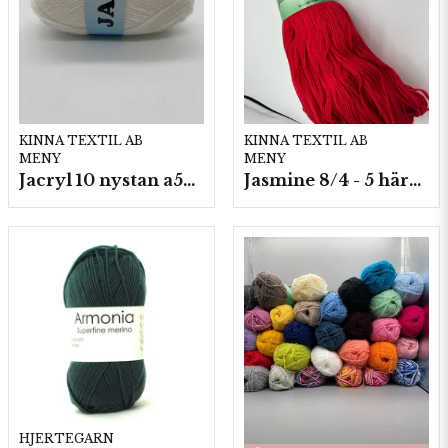
KINNA TEXTIL AB
KINNA TEXTIL AB
MENY
MENY
Jacryl 10 nystan a50g./fp.
Jasmine 8/4 - 5 härvor a200g./fp.
HJERTEGARN