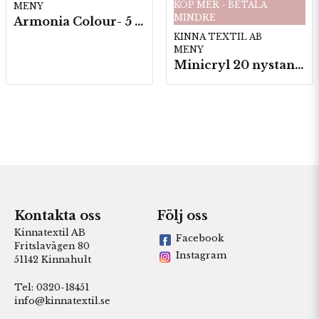
KÖP MER - BETALA
MENY
MINDRE
Armonia Colour- 5 härv/fp. a100 g.
KINNA TEXTIL AB
MENY
Minicryl 20 nystan a25g./fp.
Kontakta oss
Följ oss
Kinnatextil AB
Facebook
Fritslavägen 80
Instagram
51142 Kinnahult
Tel: 0320-18451
info@kinnatextil.se