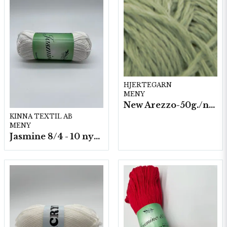
HJERTEGARN
MENY
New Arezzo-50g./nyst. 10 st/fp.
KINNA TEXTIL AB
MENY
Jasmine 8/4 - 10 nystan a50g./fp.