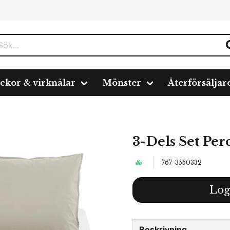
ickor & virknålar
Mönster
Återförsäljar
3-Dels Set Per
767-3550332
Log
Beskrivning