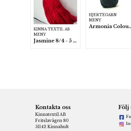
HJERTEGARN
MENY
Armonia Colour- 5 härv/
KINNA TEXTIL AB
MENY
Jasmine 8/4 - 5 härvor a200g./fp.
Kontakta oss
Följ
Kinnatextil AB
Fa
Fritslavägen 80
In
51142 Kinnahult