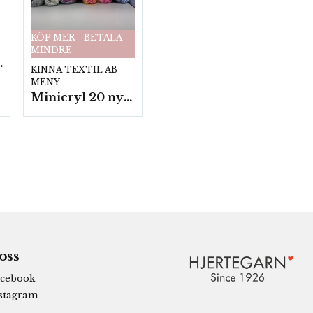
KÖP MER - BETALA
MINDRE
fp. a100 g.
KINNA TEXTIL AB
MENY
Minicryl 20 nystan a25g./fp.
 oss
cebook
stagram