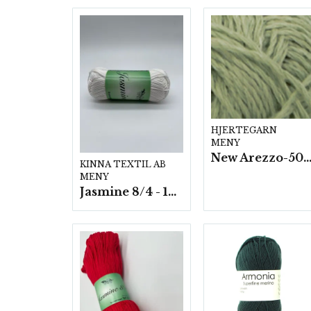
HJERTEGARN
MENY
New Arezzo-50g./nyst. 10 st/f
KINNA TEXTIL AB
MENY
Jasmine 8/4 - 10 nystan a50g./fp.