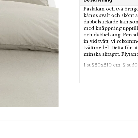
Påslakan och två örngo
känns svalt och skönt a
dubbelstickade kantsö
med knäppning upptill. 
och dubbelsäng. Percal
in vid tvätt, vi rekom
tvättmedel. Detta för a
minska slitaget. Flytan
1 st 220x210 cm. 2 st 
100% Bomull