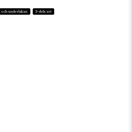
n och underlakan
3-dels set