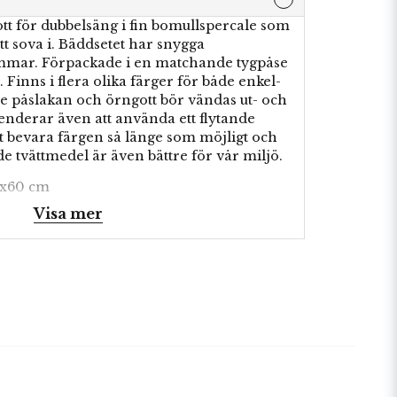
tt för dubbelsäng i fin bomullspercale som
tt sova i. Bäddsetet har snygga
mmar. Förpackade i en matchande tygpåse
Finns i flera olika färger för både enkel-
e påslakan och örngott bör vändas ut- och
menderar även att använda ett flytande
tt bevara färgen så länge som möjligt och
de tvättmedel är även bättre för vår miljö.
50x60 cm
Visa mer