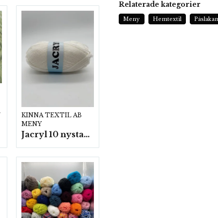
Relaterade kategorier
Meny
Hemtextil
Påslaka
p.
KINNA TEXTIL AB
MENY
Jacryl 10 nystan a50g./fp.