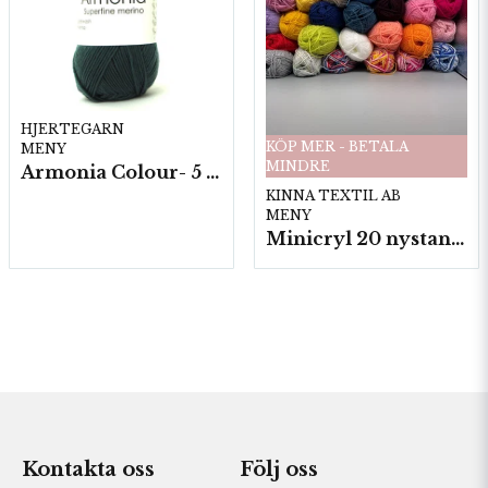
HJERTEGARN
KÖP MER - BETALA
MENY
MINDRE
Armonia Colour- 5 härv/fp. a100 g.
KINNA TEXTIL AB
MENY
Minicryl 20 nystan a25g./fp.
Kontakta oss
Följ oss