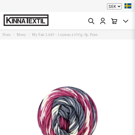
Hem
Meny
My Fair L449 - 5 nystan á 100g./fp. Print