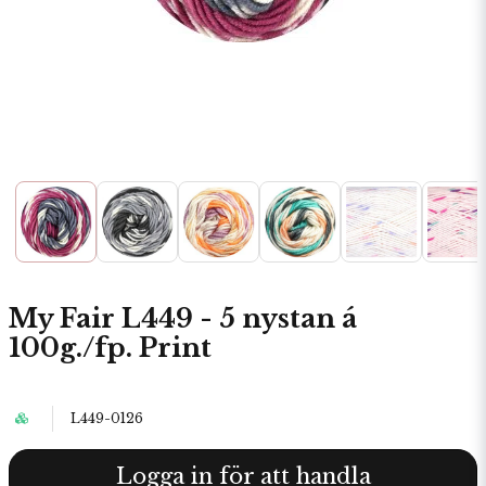
My Fair L449 - 5 nystan á
100g./fp. Print
L449-0126
Logga in för att handla