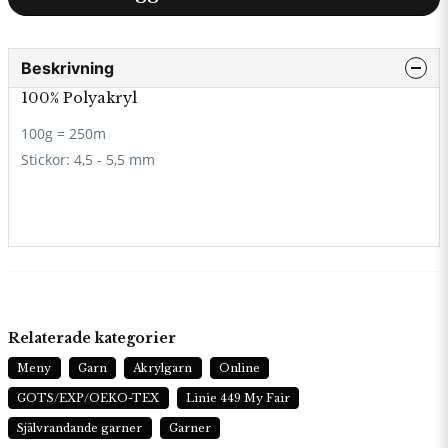
Beskrivning
100% Polyakryl
100g = 250m
Stickor:
4,5 - 5,5 mm
Relaterade kategorier
Meny
Garn
Akrylgarn
Online
GOTS/EXP/OEKO-TEX
Linie 449 My Fair
Självrandande garner
Garner