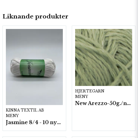
Liknande produkter
HJERTEGARN
MENY
New Arezzo-50g./nyst. 10 st/fp.
KINNA TEXTIL AB
MENY
Jasmine 8/4 - 10 nystan a50g./fp.