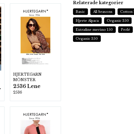
Relaterade kategorier
Basic
All Seasons
Cotton 
Hjerte Alpaca
Organic 350
Extrafine merino 150
Perlé
Organic 350
HJERTEGARN
MÖNSTER
2536 Lene
ezzo
2536