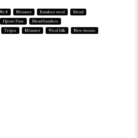
Nr.8
Mönster
Bamboo wool
Blend
Hjerte Fine
Blend bamboo
Tröjor
Mönster
Wool Silk
New Arezzo