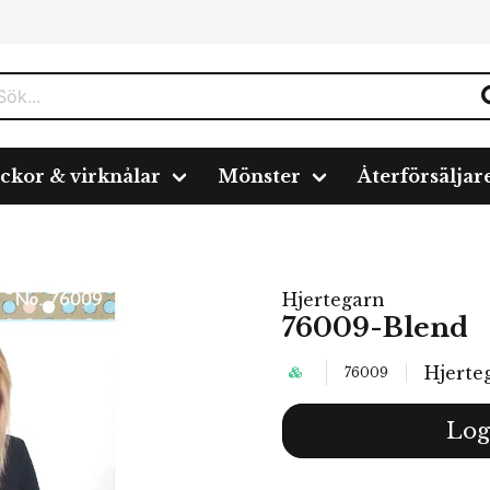
ickor & virknålar
Mönster
Återförsäljar
Hjertegarn
76009-Blend
Hjerte
76009
Log