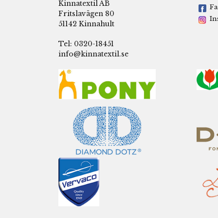
Kinnatextil AB
Fa
Fritslavägen 80
In
51142 Kinnahult
Tel: 0320-18451
info@kinnatextil.se