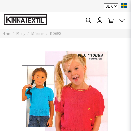
Hem
Meny
Mönster
110698