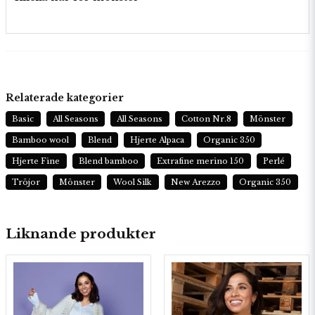
Relaterade kategorier
Basic
All Seasons
All Seasons
Cotton Nr.8
Mönster
Bamboo wool
Blend
Hjerte Alpaca
Organic 350
Hjerte Fine
Blend bamboo
Extrafine merino 150
Perlé
Tröjor
Mönster
Wool Silk
New Arezzo
Organic 350
Liknande produkter