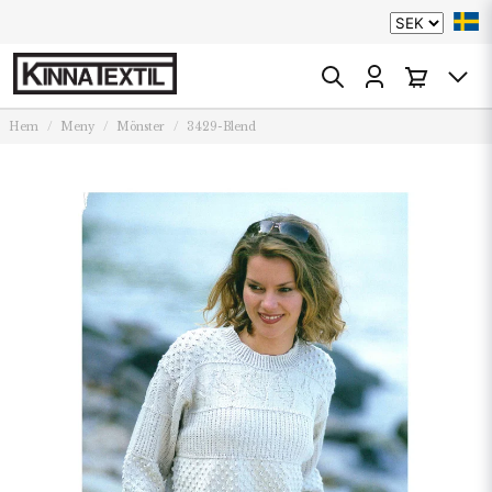
Hem
Meny
Mönster
3429-Blend