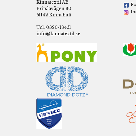
Kinnatextil AB
Fa
Fritslavägen 80
In
51142 Kinnahult
Tel: 0320-18451
info@kinnatextil.se