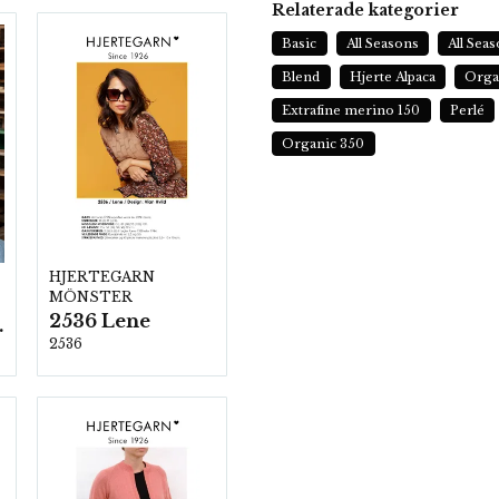
Relaterade kategorier
Basic
All Seasons
All Sea
Blend
Hjerte Alpaca
Orga
Extrafine merino 150
Perlé
Organic 350
HJERTEGARN
MÖNSTER
2536 Lene
ezzo
2536