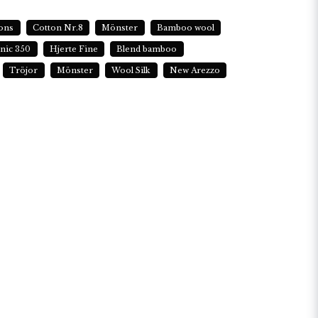
sons
Cotton Nr.8
Mönster
Bamboo wool
nic 350
Hjerte Fine
Blend bamboo
Tröjor
Mönster
Wool Silk
New Arezzo