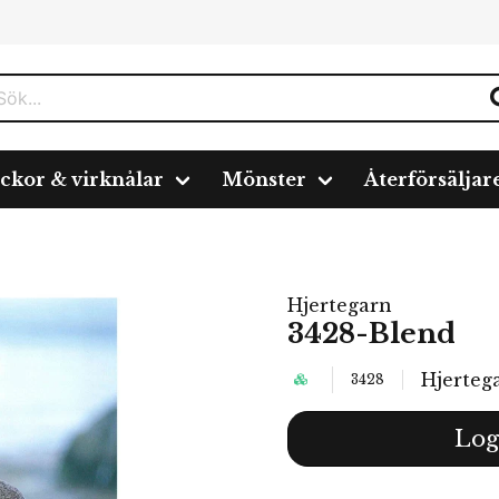
ickor & virknålar
Mönster
Återförsäljar
Hjertegarn
3428-Blend
Hjerteg
3428
Log