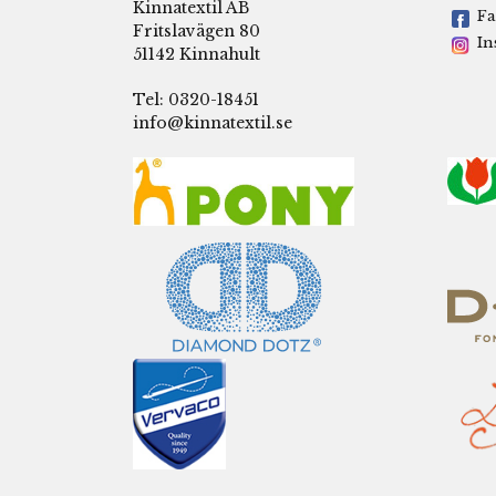
Kinnatextil AB
Fa
Fritslavägen 80
In
51142 Kinnahult
Tel: 0320-18451
info@kinnatextil.se