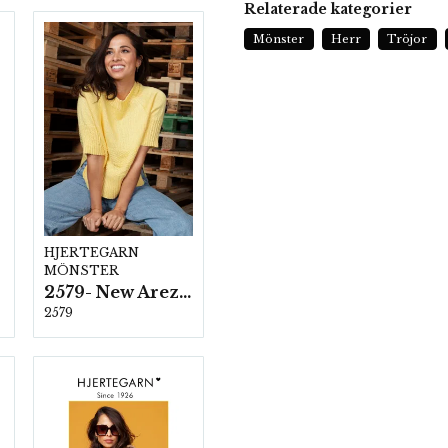
Relaterade kategorier
Mönster
Herr
Tröjor
HJERTEGARN
MÖNSTER
2579- New Arezzo
2579