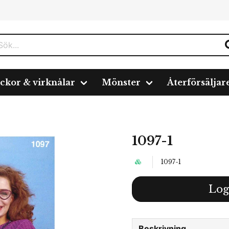
ickor & virknålar
Mönster
Återförsäljar
1097-1
1097-1
Log
Beskrivning