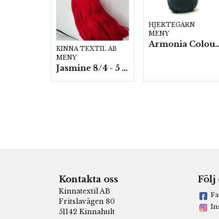
HJERTEGARN
MENY
Armonia Colour- 5 härv/
KINNA TEXTIL AB
MENY
Jasmine 8/4 - 5 härvor a200g./fp.
Kontakta oss
Följ
Kinnatextil AB
Fa
Fritslavägen 80
In
51142 Kinnahult