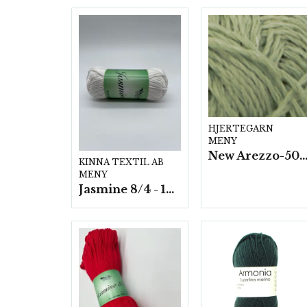
HJERTEGARN
MENY
New Arezzo-50g./nyst. 10 st/f
KINNA TEXTIL AB
MENY
Jasmine 8/4 - 10 nystan a50g./fp.