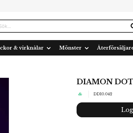
ickor & virknålar
Mönster
Återförsäljar
DIAMON DOTZ 
DD10.042
Log