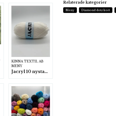
Relaterade kategorier
Meny
Diamond dotz kort
p.
KINNA TEXTIL AB
MENY
Jacryl 10 nystan a50g./fp.