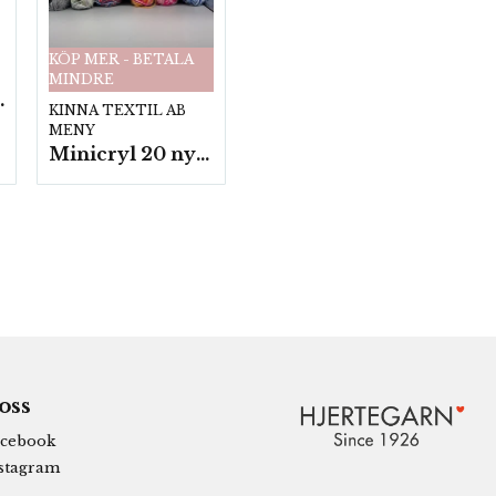
KÖP MER - BETALA
MINDRE
fp. a100 g.
KINNA TEXTIL AB
MENY
Minicryl 20 nystan a25g./fp.
 oss
cebook
stagram