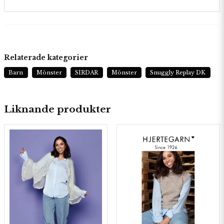
Relaterade kategorier
Barn
Mönster
SIRDAR
Mönster
Snuggly Replay DK
Liknande produkter