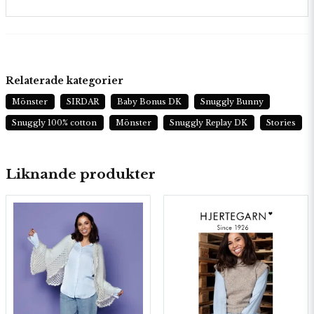
Relaterade kategorier
Mönster
SIRDAR
Baby Bonus DK
Snuggly Bunny
Snuggly 100% cotton
Mönster
Snuggly Replay DK
Stories
Liknande produkter