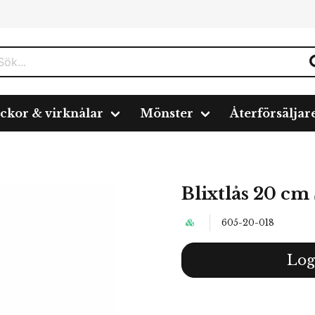
ickor & virknålar
Mönster
Återförsäljar
Blixtlås 20 cm 
605-20-018
Log