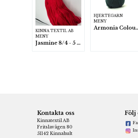
HJERTEGARN
MENY
Armonia Colour- 5 härv/
KINNA TEXTIL AB
MENY
Jasmine 8/4 - 5 härvor a200g./fp.
Kontakta oss
Följ
Kinnatextil AB
Fa
Fritslavägen 80
In
51142 Kinnahult