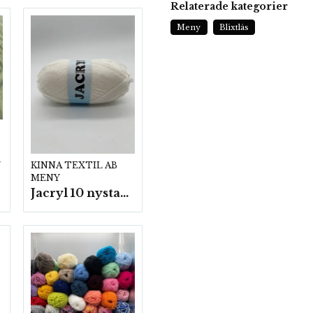
Relaterade kategorier
Meny
Blixtlås
p.
KINNA TEXTIL AB
MENY
Jacryl 10 nystan a50g./fp.