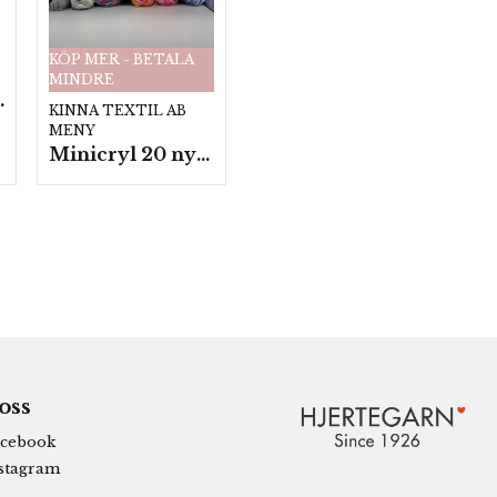
KÖP MER - BETALA
MINDRE
fp. a100 g.
KINNA TEXTIL AB
MENY
Minicryl 20 nystan a25g./fp.
 oss
cebook
stagram