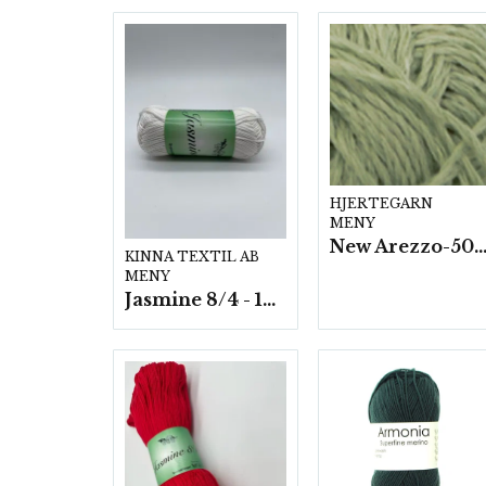
HJERTEGARN
MENY
New Arezzo-50g./nyst. 10 st/f
KINNA TEXTIL AB
MENY
Jasmine 8/4 - 10 nystan a50g./fp.