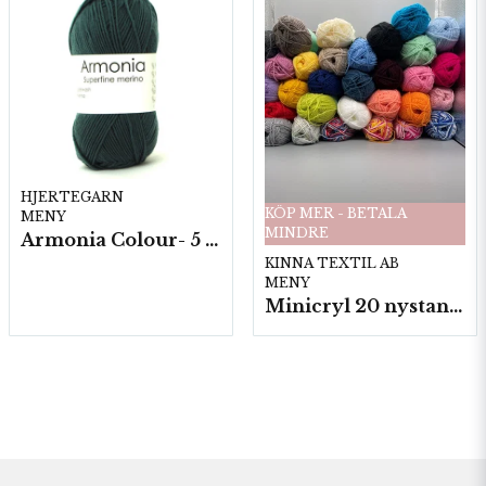
HJERTEGARN
KÖP MER - BETALA
MENY
MINDRE
Armonia Colour- 5 härv/fp. a100 g.
KINNA TEXTIL AB
MENY
Minicryl 20 nystan a25g./fp.