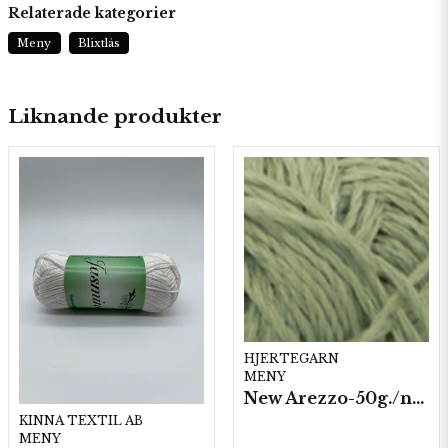
Relaterade kategorier
Meny
Blixtlås
Liknande produkter
HJERTEGARN
MENY
New Arezzo-50g./nyst. 10 st/fp.
KINNA TEXTIL AB
MENY