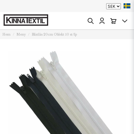
Hem
Meny
Blixtlås 20cm Oblekt 10 st/fp