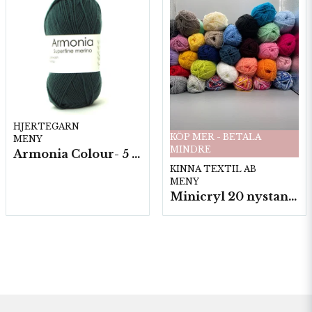
HJERTEGARN
KÖP MER - BETALA
MENY
MINDRE
Armonia Colour- 5 härv/fp. a100 g.
KINNA TEXTIL AB
MENY
Minicryl 20 nystan a25g./fp.