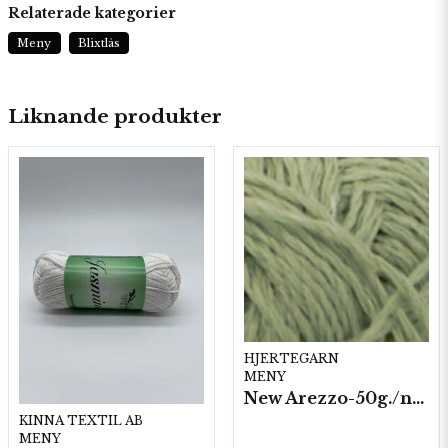
Relaterade kategorier
Meny
Blixtlås
Liknande produkter
HJERTEGARN
MENY
New Arezzo-50g./nyst. 10 st/fp.
KINNA TEXTIL AB
MENY