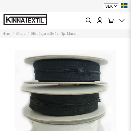
Hem
Meny
Blixtlås på rulle 5 m/fp. Marin