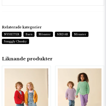
Relaterade kategorier
NYHETER
Barn
Mönster
SIRDAR
Mönster
Snuggly Chunky
Liknande produkter