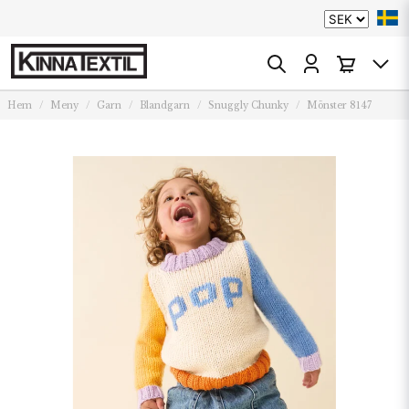
Hem
Meny
Garn
Blandgarn
Snuggly Chunky
Mönster 8147