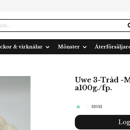
ickor & virknålar
Mönster
Återförsäljar
./fp.
Uwe 3-Tråd -M
a100g./fp.
32021
Log