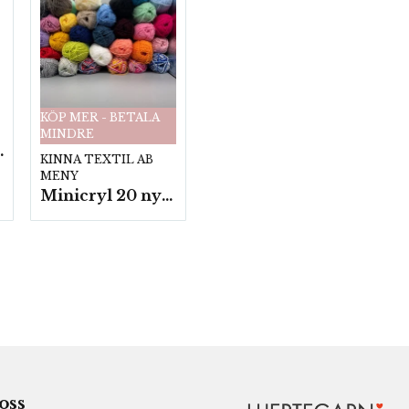
KÖP MER - BETALA
MINDRE
fp. a100 g.
KINNA TEXTIL AB
MENY
Minicryl 20 nystan a25g./fp.
 oss