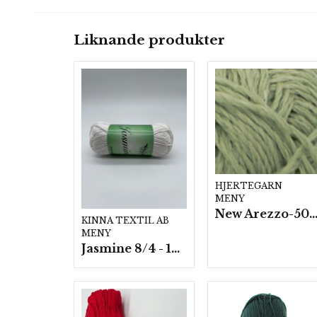
Liknande produkter
HJERTEGARN
MENY
New Arezzo-50g./nyst. 10 st/f
KINNA TEXTIL AB
MENY
Jasmine 8/4 - 10 nystan a50g./fp.