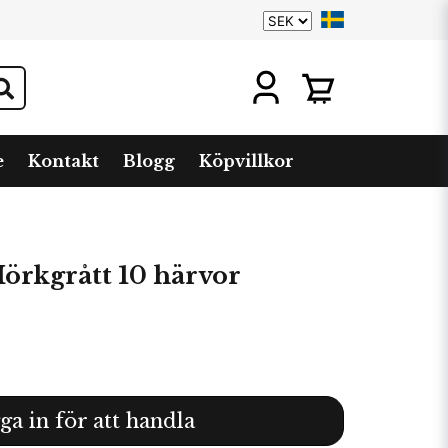
e
Kontakt
Blogg
Köpvillkor
örkgrått 10 härvor
ga in för att handla