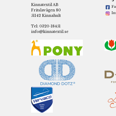
Kinnatextil AB
Fa
Fritslavägen 80
In
51142 Kinnahult
Tel: 0320-18451
info@kinnatextil.se