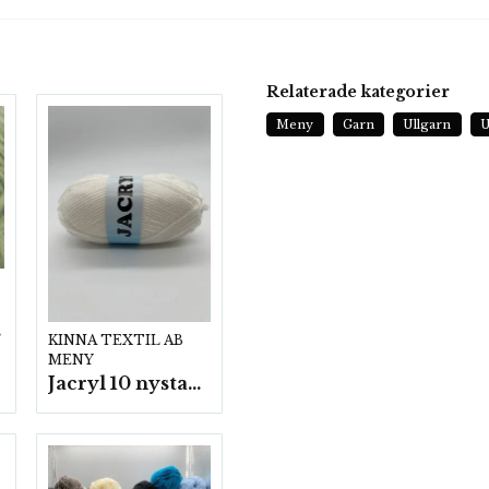
Relaterade kategorier
Meny
Garn
Ullgarn
U
p.
KINNA TEXTIL AB
MENY
Jacryl 10 nystan a50g./fp.