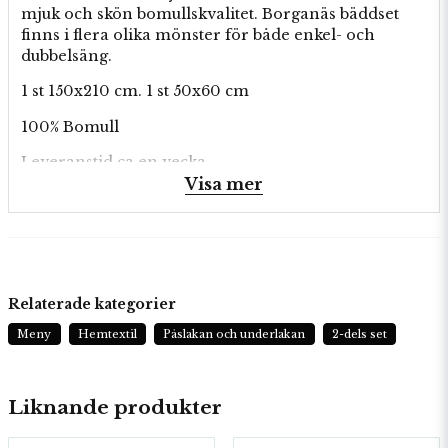
mjuk och skön bomullskvalitet. Borganäs bäddset
finns i flera olika mönster för både enkel- och
dubbelsäng.
1 st 150x210 cm. 1 st 50x60 cm
100% Bomull
Leveranstid ca en vecka.
Visa mer
Relaterade kategorier
Meny
Hemtextil
Påslakan och underlakan
2-dels set
Liknande produkter