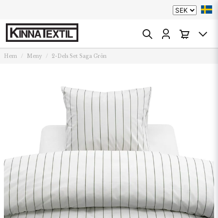
Hem
Meny
2-Dels Set Saga Grön