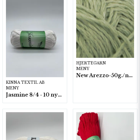
HJERTEGARN
MENY
New Arezzo-50g./nyst. 10 st/fp.
KINNA TEXTIL AB
MENY
Jasmine 8/4 - 10 nystan a50g./fp.