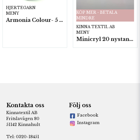
HJERTEGARN
KÖP MER - BETALA
MENY
MINDRE
Armonia Colour- 5 härv/fp. a100 g.
KINNA TEXTIL AB
MENY
Minicryl 20 nystan a25g./fp.
Kontakta oss
Följ oss
Kinnatextil AB
Facebook
Fritslavägen 80
Instagram
51142 Kinnahult
Tel: 0320-18451