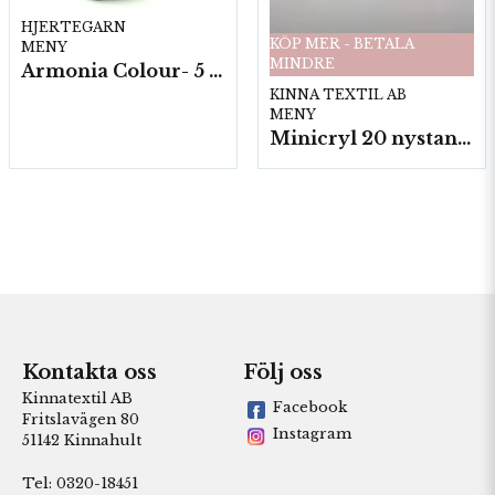
HJERTEGARN
KÖP MER - BETALA
MENY
MINDRE
Armonia Colour- 5 härv/fp. a100 g.
KINNA TEXTIL AB
MENY
Minicryl 20 nystan a25g./fp.
Kontakta oss
Följ oss
Kinnatextil AB
Facebook
Fritslavägen 80
Instagram
51142 Kinnahult
Tel: 0320-18451