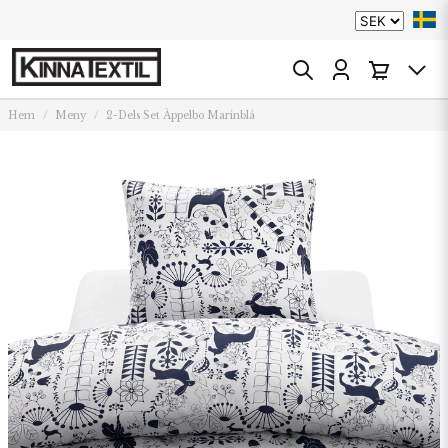
Hem
Meny
2-Dels Set Äppelbo Marinblå