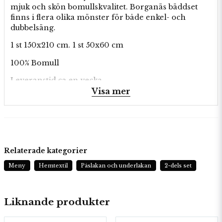
mjuk och skön bomullskvalitet. Borganäs bäddset
finns i flera olika mönster för både enkel- och
dubbelsäng.
1 st 150x210 cm. 1 st 50x60 cm
100% Bomull
Leveranstid ca en vecka.
Visa mer
Relaterade kategorier
Meny
Hemtextil
Påslakan och underlakan
2-dels set
Liknande produkter