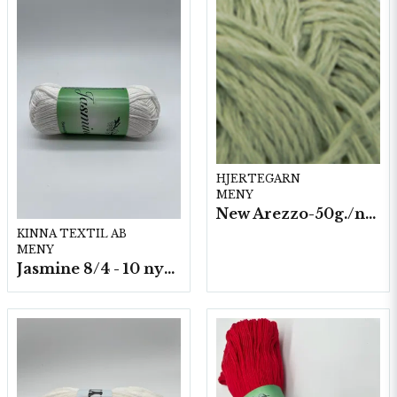
HJERTEGARN
MENY
New Arezzo-50g./nyst. 10 st/fp.
KINNA TEXTIL AB
MENY
Jasmine 8/4 - 10 nystan a50g./fp.