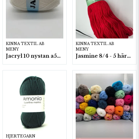
KINNA TEXTIL AB
KINNA TEXTIL AB
MENY
MENY
Jacryl 10 nystan a50g./fp.
Jasmine 8/4 - 5 härvor a200g./fp.
HJERTEGARN