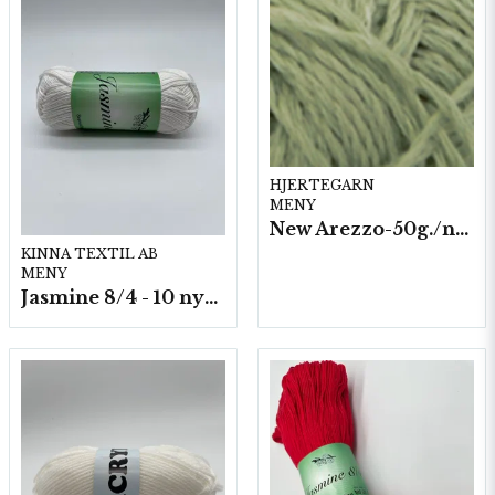
HJERTEGARN
MENY
New Arezzo-50g./nyst. 10 st/fp.
KINNA TEXTIL AB
MENY
Jasmine 8/4 - 10 nystan a50g./fp.