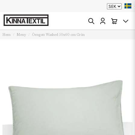
Hem
Meny
Örngott Washed 50x60 cm Grön