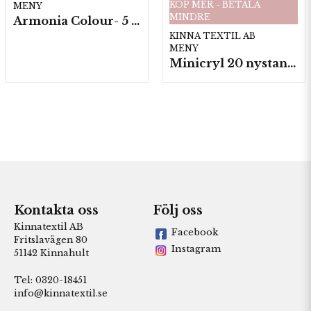
KÖP MER - BETALA
MENY
MINDRE
Armonia Colour- 5 härv/fp. a100 g.
KINNA TEXTIL AB
MENY
Minicryl 20 nystan a25g./fp.
Kontakta oss
Följ oss
Kinnatextil AB
Facebook
Fritslavägen 80
Instagram
51142 Kinnahult
Tel: 0320-18451
info@kinnatextil.se