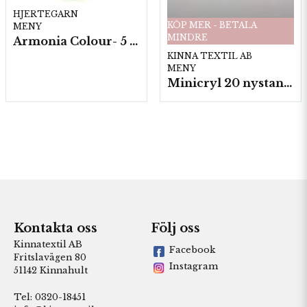
HJERTEGARN
KÖP MER - BETALA
MENY
MINDRE
Armonia Colour- 5 härv/fp. a100 g.
KINNA TEXTIL AB
MENY
Minicryl 20 nystan a25g./fp.
Kontakta oss
Följ oss
Kinnatextil AB
Facebook
Fritslavägen 80
Instagram
51142 Kinnahult
Tel: 0320-18451