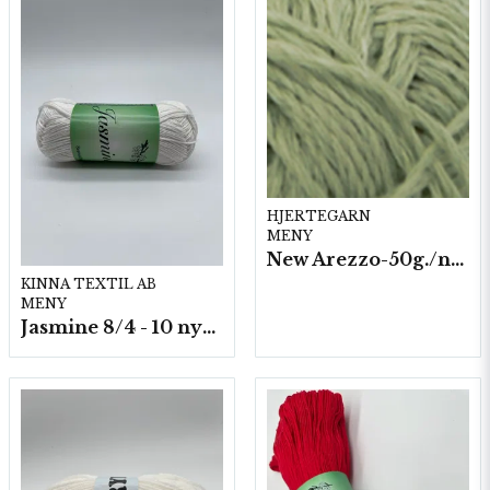
HJERTEGARN
MENY
New Arezzo-50g./nyst. 10 st/fp.
KINNA TEXTIL AB
MENY
Jasmine 8/4 - 10 nystan a50g./fp.