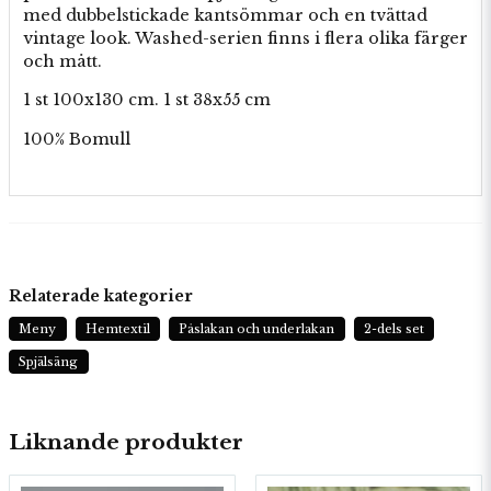
med dubbelstickade kantsömmar och en tvättad
vintage look. Washed-serien finns i flera olika färger
och mått.
1 st 100x130 cm. 1 st 38x55 cm
100% Bomull
Relaterade kategorier
Meny
Hemtextil
Påslakan och underlakan
2-dels set
Spjälsäng
Liknande produkter