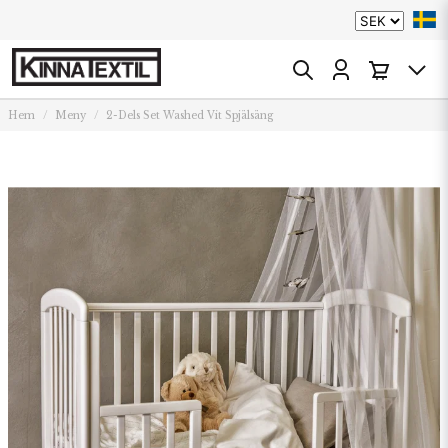
Hem
Meny
2-Dels Set Washed Vit Spjälsäng