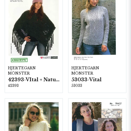
HJERTEGARN
HJERTEGARN
MÖNSTER
MÖNSTER
42393-VItal + Naturull
53033-Vital
42393
53033