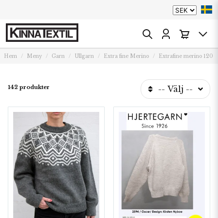
Hem
Meny
Garn
Ullgarn
Extra fine Merino
Extrafine merino 120
142 produkter
-- Välj --