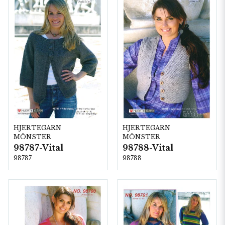
HJERTEGARN
HJERTEGARN
MÖNSTER
MÖNSTER
98787-Vital
98788-Vital
98787
98788