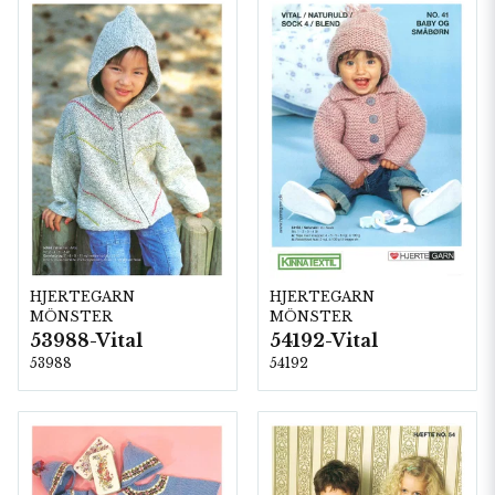
HJERTEGARN
HJERTEGARN
MÖNSTER
MÖNSTER
53988-Vital
54192-Vital
53988
54192