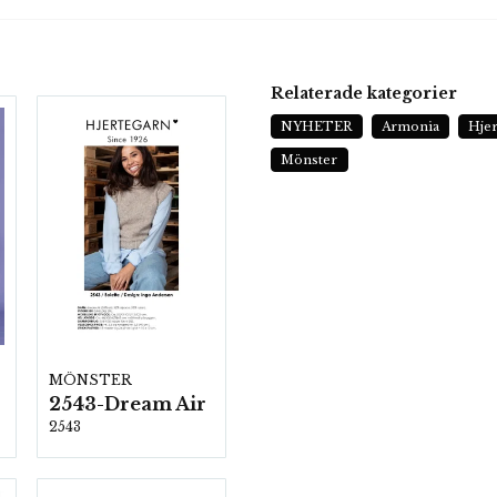
Relaterade kategorier
NYHETER
Armonia
Hje
Mönster
MÖNSTER
2543-Dream Air
2543