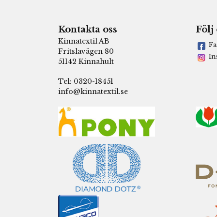
Kontakta oss
Följ
Kinnatextil AB
Fa
Fritslavägen 80
In
51142 Kinnahult
Tel: 0320-18451
info@kinnatextil.se