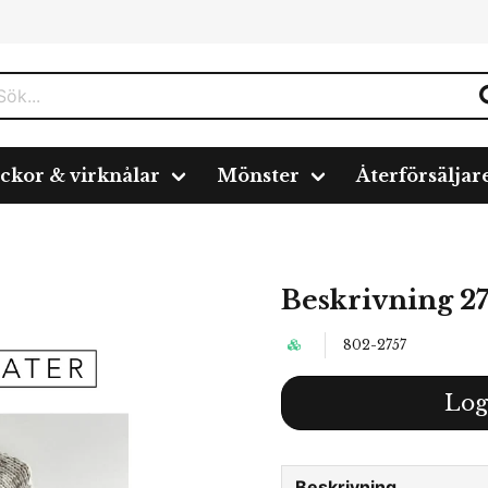
ickor & virknålar
Mönster
Återförsäljar
vning 2757
Beskrivning 2
802-2757
Log
Beskrivning