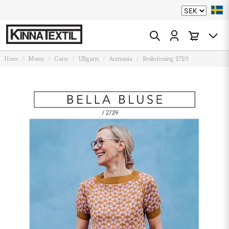
Hem
Meny
Garn
Ullgarn
Armonia
Beskrivning 2729