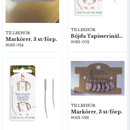
TILLBEHÖR
TILLBEHÖR
Böjda Tapisserinålar, Stl: 18 & 20, 5 kartor/fp. (05823)
Markörer, 3 st/förp.
9083-002
9063-024
TILLBEHÖR
Markörer, 3 st/förp.
9063-026