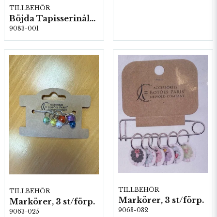
TILLBEHÖR
Böjda Tapisserinålar, Stl: 13 & 16, 5 kartor/fp. (05822)
9083-001
TILLBEHÖR
TILLBEHÖR
Markörer, 3 st/förp.
Markörer, 3 st/förp.
9063-032
9063-025