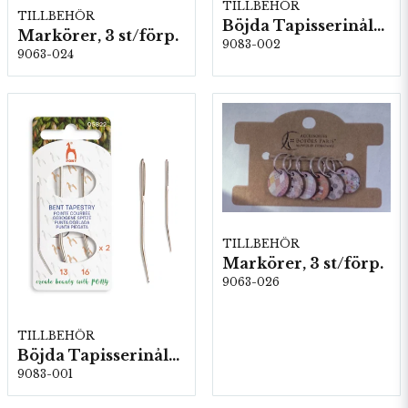
TILLBEHÖR
TILLBEHÖR
Böjda Tapisserinålar, Stl: 18 & 20, 5 kartor/fp. (05823)
Markörer, 3 st/förp.
9083-002
9063-024
TILLBEHÖR
Markörer, 3 st/förp.
9063-026
TILLBEHÖR
Böjda Tapisserinålar, Stl: 13 & 16, 5 kartor/fp. (05822)
9083-001