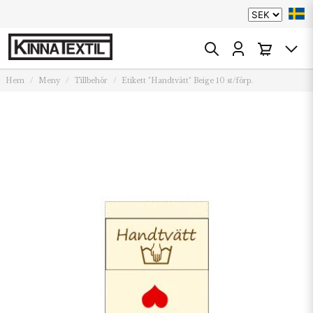
Hem
Meny
Tillbehör
Etikett "Handtvätt" Beige 10 st/förp.