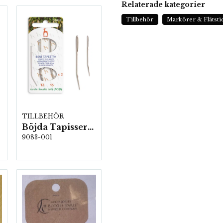
Relaterade kategorier
Tillbehör
Markörer & Flätsti
TILLBEHÖR
Böjda Tapisserinålar, Stl: 13 & 16, 5 kartor/fp. (05822)
9083-001