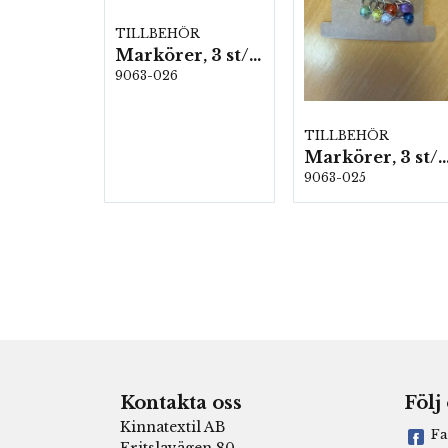
TILLBEHÖR
Markörer, 3 st/förp.
9063-026
TILLBEHÖR
Markörer, 3 st/fö
9063-025
Kontakta oss
Följ
Kinnatextil AB
Fa
Fritslavägen 80