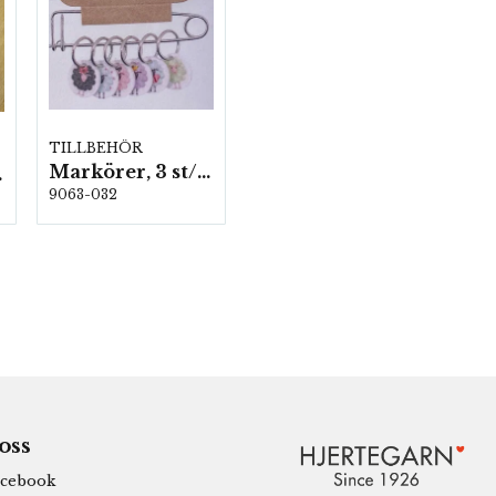
TILLBEHÖR
Markörer, 3 st/förp.
rp.
9063-032
 oss
cebook