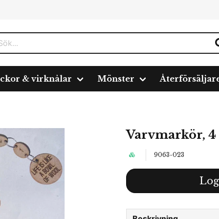
ickor & virknålar
Mönster
Återförsäljar
Varvmarkör, 4 
9063-023
Log
Beskrivning