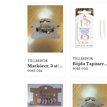
TILLBEHÖR
TILLBEHÖR
Böjda Tapisserinålar, Stl: 18 & 20, 5 kartor/fp. (05823)
Markörer, 3 st/förp.
9083-002
9063-024