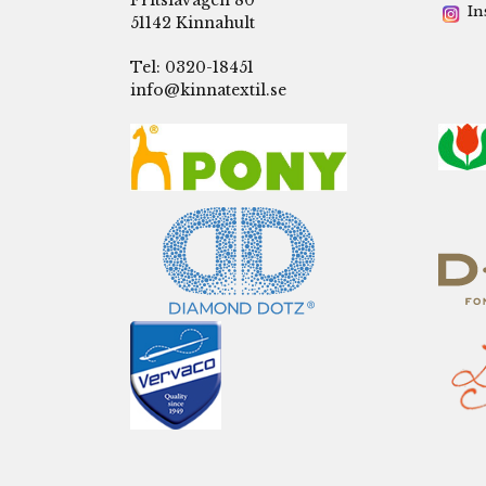
In
51142 Kinnahult
Tel: 0320-18451
info@kinnatextil.se