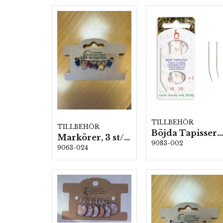
TILLBEHÖR
TILLBEHÖR
Böjda Tapisserinålar, Stl: 18 & 20, 5 kartor/fp. (05823)
Markörer, 3 st/förp.
9083-002
9063-024