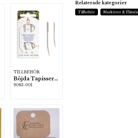
Relaterade kategorier
Tillbehör
Markörer & Flätsti
TILLBEHÖR
Böjda Tapisserinålar, Stl: 13 & 16, 5 kartor/fp. (05822)
9083-001