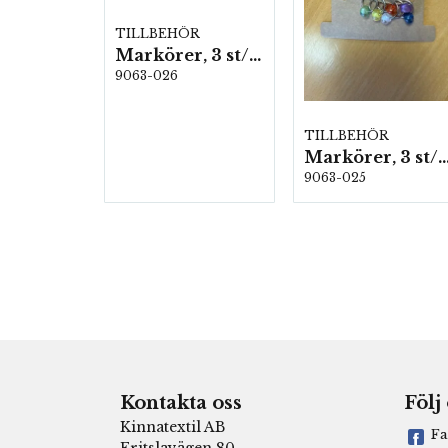
TILLBEHÖR
Markörer, 3 st/förp.
9063-026
TILLBEHÖR
Markörer, 3 st/fö
9063-025
Kontakta oss
Följ
Kinnatextil AB
Fa
Fritslavägen 80