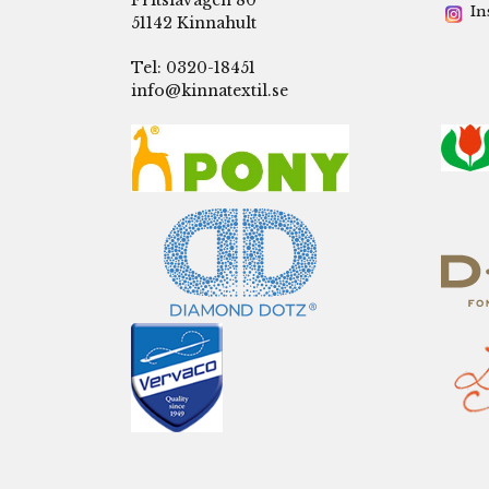
In
51142 Kinnahult
Tel: 0320-18451
info@kinnatextil.se