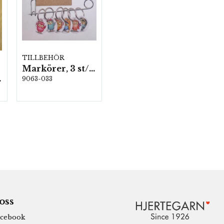
TILLBEHÖR
Markörer, 3 st/förp.
rp.
9063-033
 oss
cebook