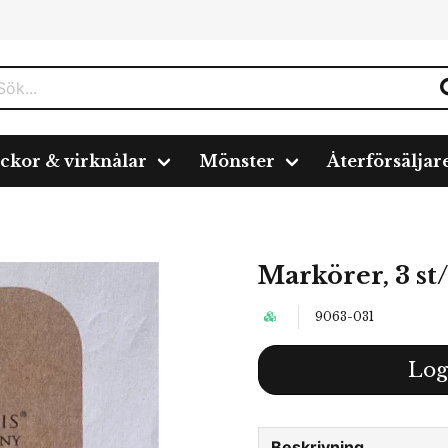
ickor & virknålar
Mönster
Återförsäljar
Markörer, 3 st
9063-031
Log
Beskrivning