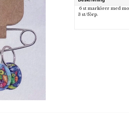
6 st markörer med mot
3 st/förp.