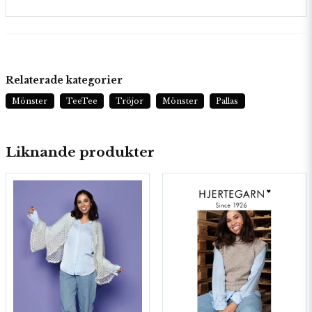
Relaterade kategorier
Mönster
TeeTee
Tröjor
Mönster
Pallas
Liknande produkter