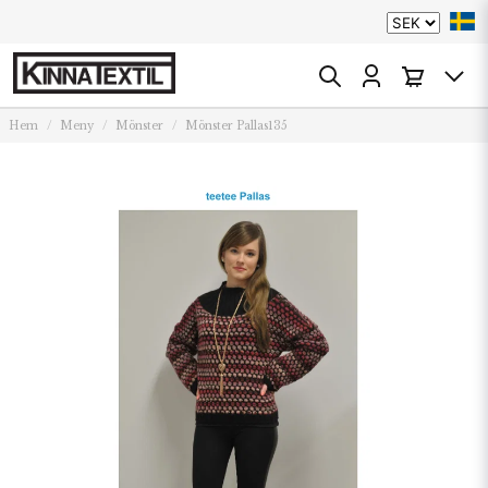
Hem
Meny
Mönster
Mönster Pallas135