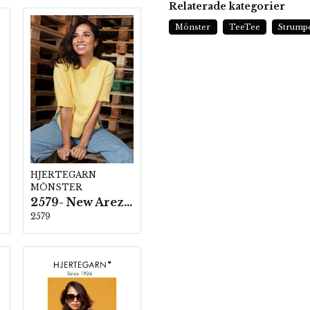
Relaterade kategorier
Mönster
TeeTee
Strump
HJERTEGARN
MÖNSTER
2579- New Arezzo
2579