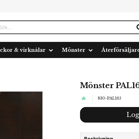
ickor & virknålar
Mönster
Återförsäljar
Mönster PAL1
830-PAL165
Log
Beskrivning