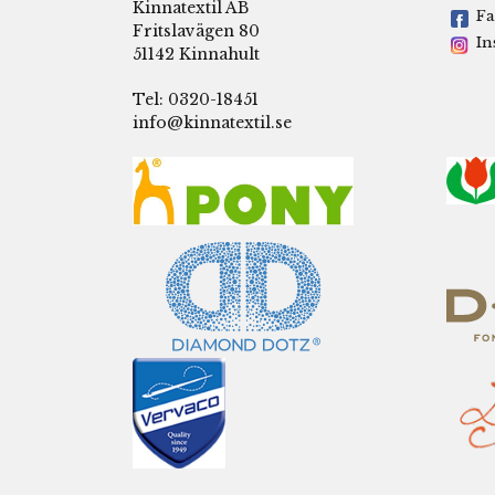
Kinnatextil AB
Fa
Fritslavägen 80
In
51142 Kinnahult
Tel: 0320-18451
info@kinnatextil.se