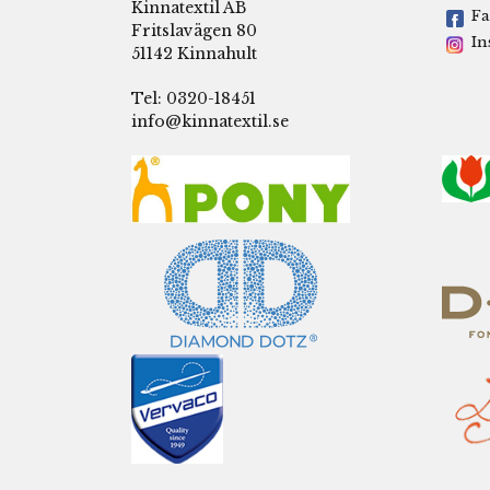
Kinnatextil AB
Fa
Fritslavägen 80
In
51142 Kinnahult
Tel: 0320-18451
info@kinnatextil.se