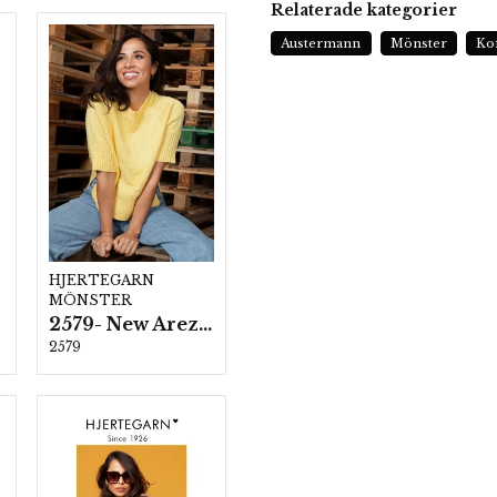
Relaterade kategorier
Austermann
Mönster
Ko
HJERTEGARN
MÖNSTER
2579- New Arezzo
2579