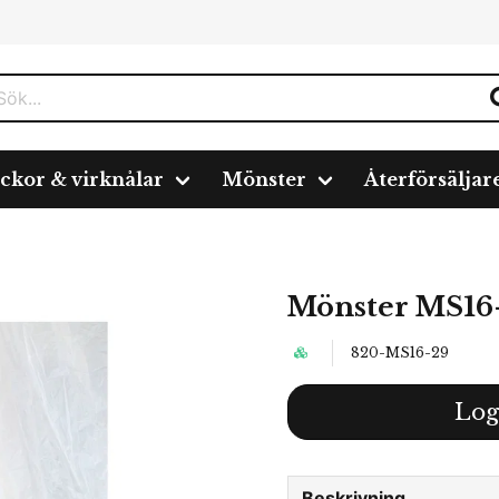
ickor & virknålar
Mönster
Återförsäljar
Mönster MS16
820-MS16-29
Log
Beskrivning