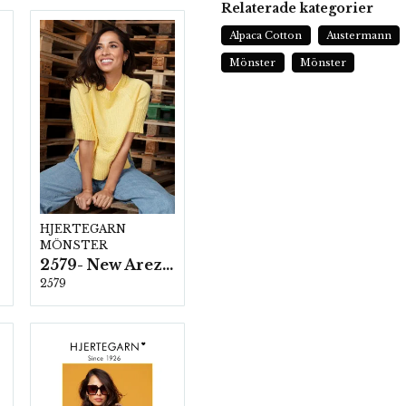
Relaterade kategorier
Alpaca Cotton
Austermann
Mönster
Mönster
HJERTEGARN
MÖNSTER
2579- New Arezzo
2579