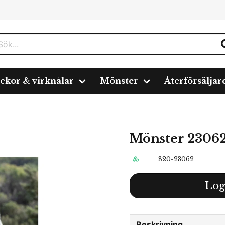
ickor & virknålar
Mönster
Återförsäljar
Mönster 2306
820-23062
Log
Beskrivning