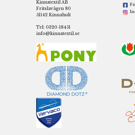
Kinnatextil AB
Fa
Fritslavägen 80
In
51142 Kinnahult
Tel: 0320-18451
info@kinnatextil.se