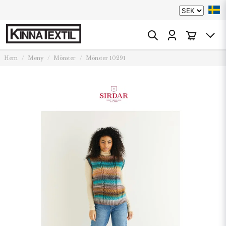
Hem
Meny
Mönster
Mönster 10291