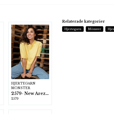
Relaterade kategorier
Hjertegarn
Mönster
Hjer
HJERTEGARN
MÖNSTER
2579- New Arezzo
2579