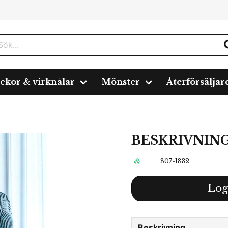
ickor & virknålar
Mönster
Återförsäljar
BESKRIVNING
807-1832
Log
Beskrivning