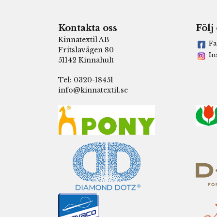
Kontakta oss
Följ
Kinnatextil AB
Fa
Fritslavägen 80
In
51142 Kinnahult
Tel: 0320-18451
info@kinnatextil.se