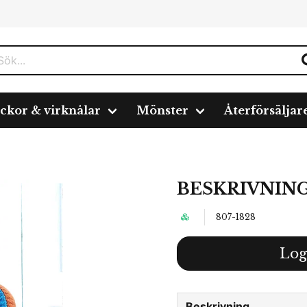
ickor & virknålar
Mönster
Återförsäljar
BESKRIVNING
807-1828
Log
Beskrivning