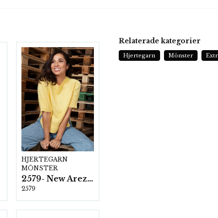
Relaterade kategorier
Hjertegarn
Mönster
Ext
HJERTEGARN
MÖNSTER
2579- New Arezzo
2579