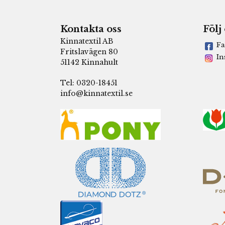
Kontakta oss
Följ
Kinnatextil AB
Fa
Fritslavägen 80
In
51142 Kinnahult
Tel: 0320-18451
info@kinnatextil.se