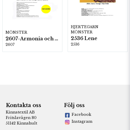
HJERTEGARN
MÖNSTER
MÖNSTER
2536 Lene
2607-Armonia och Alpaca 400
2536
2607
Kontakta oss
Följ oss
Kinnatextil AB
Facebook
Fritslavägen 80
Instagram
51142 Kinnahult