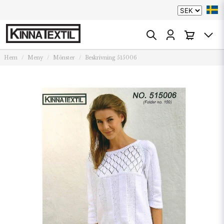
Hem
Meny
Mönster
Beskrivning 515006