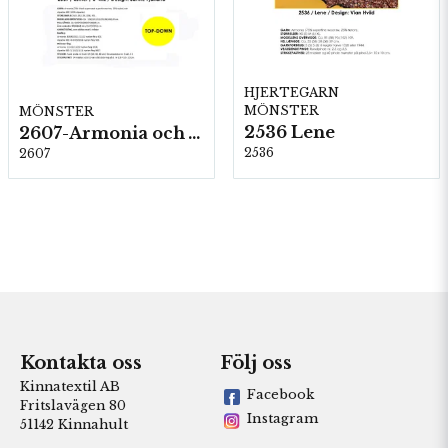
HJERTEGARN
MÖNSTER
MÖNSTER
2536 Lene
2607-Armonia och Alpaca 400
2536
2607
Kontakta oss
Följ oss
Kinnatextil AB
Facebook
Fritslavägen 80
Instagram
51142 Kinnahult