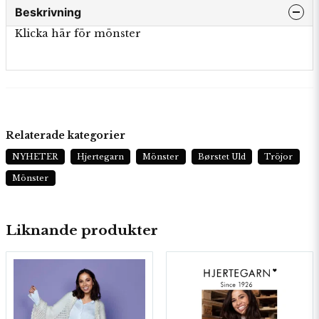
Beskrivning
Klicka här för mönster
Relaterade kategorier
NYHETER
Hjertegarn
Mönster
Børstet Uld
Tröjor
Mönster
Liknande produkter