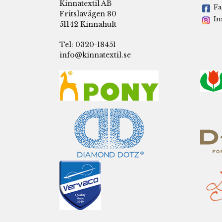
Kinnatextil AB
Fa
Fritslavägen 80
In
51142 Kinnahult
Tel: 0320-18451
info@kinnatextil.se