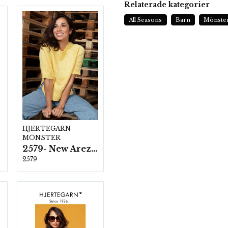
Relaterade kategorier
All Seasons
Barn
Mönste
HJERTEGARN
MÖNSTER
2579- New Arezzo
2579