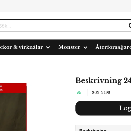
ickor & virknålar
Mönster
Återförsäljar
Beskrivning 2
802-2498
Log
Beskrivning