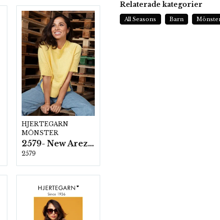
Relaterade kategorier
All Seasons
Barn
Mönste
HJERTEGARN
MÖNSTER
2579- New Arezzo
2579