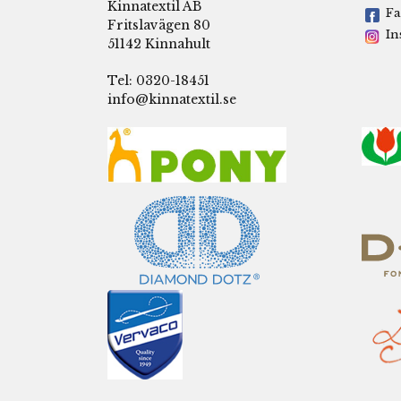
Kinnatextil AB
Fa
Fritslavägen 80
In
51142 Kinnahult
Tel: 0320-18451
info@kinnatextil.se