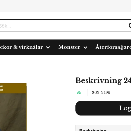
ickor & virknålar
Mönster
Återförsäljar
Beskrivning 2
802-2496
Log
Beskrivning