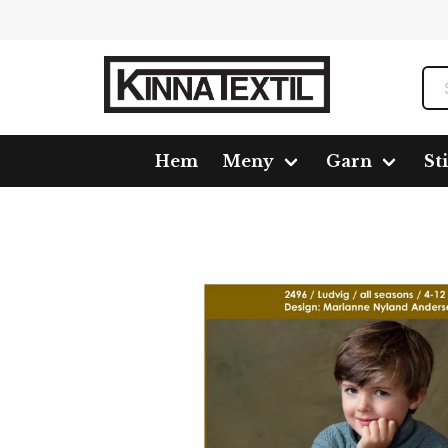
Hem
Meny
Garn
St
Hem
Meny
Mönster
Beskrivning 2496