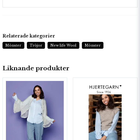
Relaterade kategorier
Mönster
Tröjor
New life Wool
Mönster
Liknande produkter