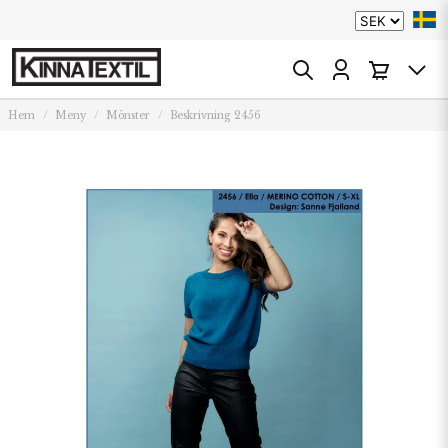
Hem
Meny
Mönster
Beskrivning 2456