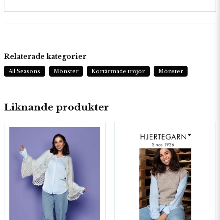
Relaterade kategorier
All Seasons
Mönster
Kortärmade tröjor
Mönster
Liknande produkter