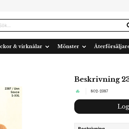
ickor & virknålar
Mönster
Återförsäljar
Beskrivning 2
802-2387
Log
Beskrivning