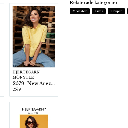
Relaterade kategorier
Mönster
Lima
Tröjor
HJERTEGARN
MÖNSTER
2579- New Arezzo
2579