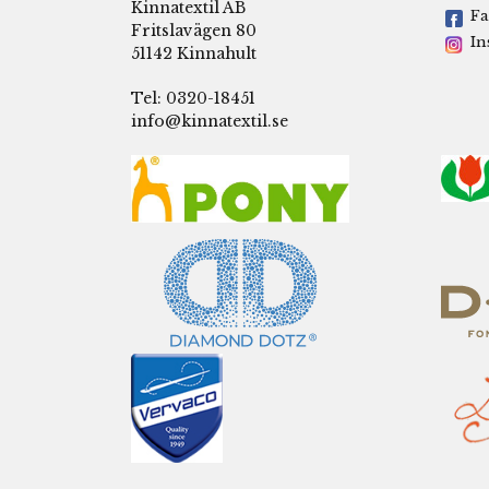
Kinnatextil AB
Fa
Fritslavägen 80
In
51142 Kinnahult
Tel: 0320-18451
info@kinnatextil.se