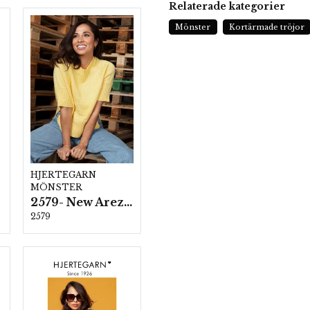
Relaterade kategorier
Mönster
Kortärmade tröjor
HJERTEGARN
MÖNSTER
2579- New Arezzo
2579