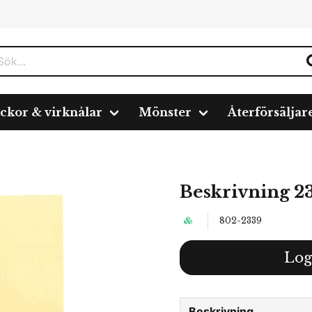
ickor & virknålar
Mönster
Återförsäljar
Beskrivning 2
802-2339
Log
Beskrivning