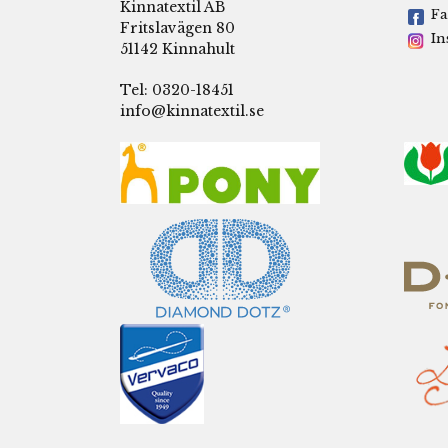
Kinnatextil AB
Fa
Fritslavägen 80
In
51142 Kinnahult
Tel: 0320-18451
info@kinnatextil.se