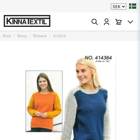
Hem
Meny
Mönster
414364