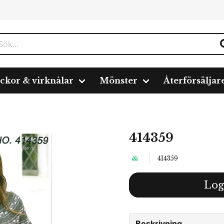
ickor & virknålar
Mönster
Återförsäljar
414359
414359
Log
Beskrivning