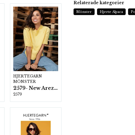
Relaterade kategorier
Mönster
Hjerte Alpaca
P
HJERTEGARN
MÖNSTER
2579- New Arezzo
2579