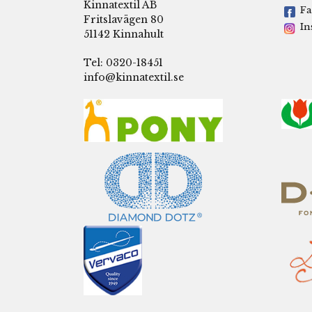
Kinnatextil AB
Fa
Fritslavägen 80
In
51142 Kinnahult
Tel: 0320-18451
info@kinnatextil.se