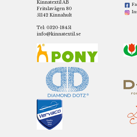
Kinnatextil AB
Fa
Fritslavägen 80
In
51142 Kinnahult
Tel: 0320-18451
info@kinnatextil.se