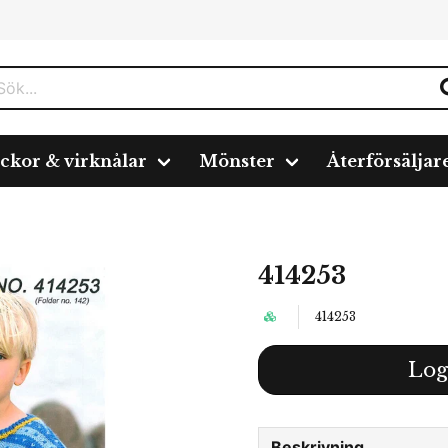
ickor & virknålar
Mönster
Återförsäljar
414253
414253
Log
Beskrivning