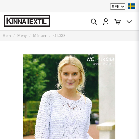
Hem
Meny
Mönster
414038